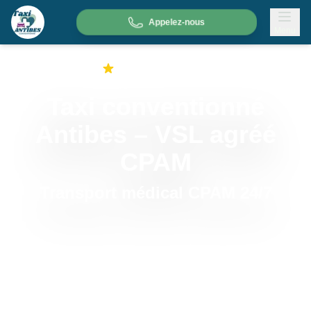
Appelez-nous
Menu
Service Agréé CPAM
Taxi conventionné
Antibes – VSL agréé
CPAM
Transport médical CPAM 24/7
Besoin d'un
taxi conventionné Antibes
? VSL agréé
CPAM, prise en charge possible sans avance de
frais selon vos droits.
Consultations, hospitalisations, dialyses, radiothérapie,