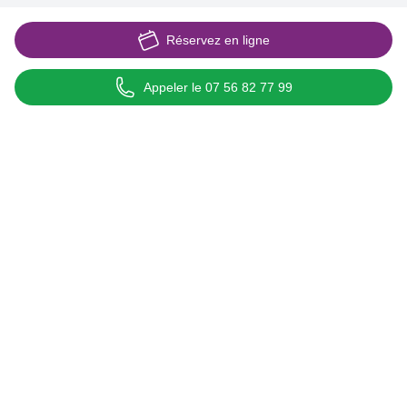
Réservez en ligne
Appeler le 07 56 82 77 99
Taxi conventionné Antibes
Transport médical conventionné CPAM
Liens rapides
Taxi conventionné Antibes
Services
Actualités
Blog & Conseils