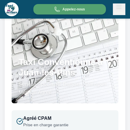
Appelez-nous
Menu
Taxi Conventionné à
Juan-les-Pins
Service Spécialisé Dialyse - Transport
Médical Agréé
Agréé CPAM
Prise en charge garantie